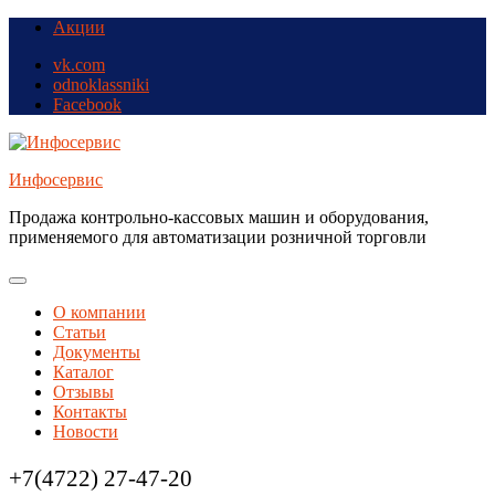
Skip
Skip
Акции
to
to
vk.com
navigation
content
odnoklassniki
Facebook
Инфосервис
Продажа контрольно-кассовых машин и оборудования,
применяемого для автоматизации розничной торговли
Toggle
Primary
О компании
menu
Статьи
Документы
Каталог
Отзывы
Контакты
Новости
Call
+7(4722) 27-47-20