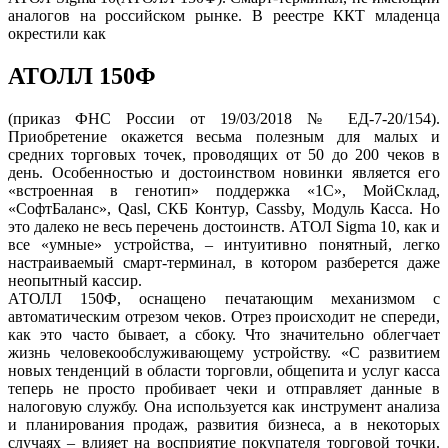
аналогов на российском рынке. В реестре ККТ младенца
окрестили как
АТОЛЛ 150Ф
(приказ ФНС России от 19/03/2018 № ЕД-7-20/154).
Приобретение окажется весьма полезным для малых и
средних торговых точек, проводящих от 50 до 200 чеков в
день. Особенностью и достоинством новинки является его
«встроенная в генотип» поддержка «1С», МойСклад,
«СофтБаланс», Qasl, СКБ Контур, Cassby, Модуль Касса. Но
это далеко не весь перечень достоинств. АТОЛ Sigma 10, как и
все «умные» устройства, – интуитивно понятный, легко
настраиваемый смарт-терминал, в котором разберется даже
неопытный кассир.
АТОЛЛ 150Ф, оснащено печатающим механизмом с
автоматическим отрезом чеков. Отрез происходит не спереди,
как это часто бывает, а сбоку. Что значительно облегчает
жизнь человекообслуживающему устройству. «С развитием
новых тенденций в области торговли, общепита и услуг касса
теперь не просто пробивает чеки и отправляет данные в
налоговую службу. Она используется как инструмент анализа
и планирования продаж, развития бизнеса, а в некоторых
случаях – влияет на восприятие покупателя торговой точки.