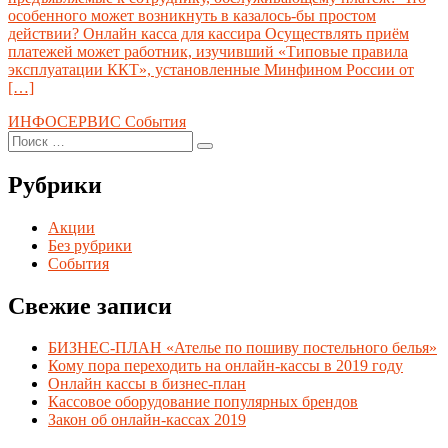
особенного может возникнуть в казалось-бы простом
действии? Онлайн касса для кассира Осуществлять приём
платежей может работник, изучивший «Типовые правила
эксплуатации ККТ», установленные Минфином России от
[…]
An
Posted
ИНФОСЕРВИС
События
article
Search
in
Search
by
for:
Рубрики
Акции
Без рубрики
События
Свежие записи
БИЗНЕС-ПЛАН «Ателье по пошиву постельного белья»
Кому пора переходить на онлайн-кассы в 2019 году
Онлайн кассы в бизнес-план
Кассовое оборудование популярных брендов
Закон об онлайн-кассах 2019