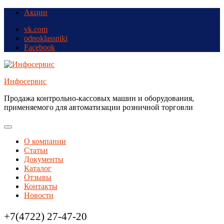
Skip
Skip
Акции
to
to
vk.com
navigation
content
odnoklassniki
Facebook
Инфосервис
Продажа контрольно-кассовых машин и оборудования,
применяемого для автоматизации розничной торговли
Toggle
Primary
О компании
menu
Статьи
Документы
Каталог
Отзывы
Контакты
Новости
Call
+7(4722) 27-47-20